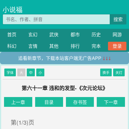
小说福
搜索
首页
玄幻
武侠
都市
历史
网游
科幻
言情
其他
排行
完本
登录
追看新章节，下载本站客户端无广告APP
↓↓↓
字体
大
中
小
换手
关灯
第六十一章 违和的发型-《次元论坛》
上一章
目录
存书签
下一章
第(1/3)页