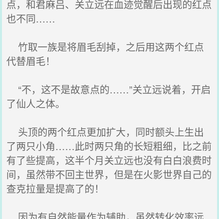
点，和君麻吕、关立远在血迹觉醒后出现的红点
也不同……
竹取一族是将眉毛刮掉，之后用这两个红点
代替眉毛！
“不，这不是故意点的……”关立远说着，开启
了仙人之体。
头顶的两个红点更加扩大，同时额头上生出
了两只小角……此时两只角的长短粗细，比之前
有了些提高，这半个月关立远也没有白白浪费时
间，虽然带不回主世界，但是在火影世界自己的
查克拉量是提高了的！
因为有自然能量作为辅助，虽然转化效率远