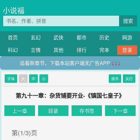
小说福
搜索
首页
玄幻
武侠
都市
历史
网游
科幻
言情
其他
排行
完本
登录
追看新章节，下载本站客户端无广告APP
↓↓↓
字体
大
中
小
换手
关灯
第九十一章：杂货铺要开业-《镇国七皇子》
上一章
目录
存书签
下一章
第(1/3)页